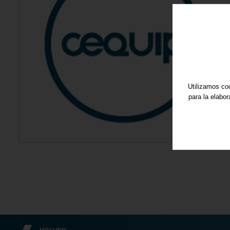
Utilizamos coo
para la elabo