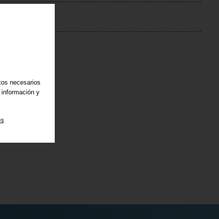
p?id=35095
atos necesarios
 información y
es