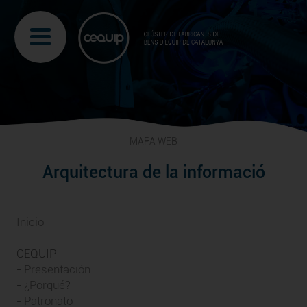
MAPA WEB
Arquitectura de la informació
Inicio
CEQUIP
-
Presentación
-
¿Porqué?
-
Patronato