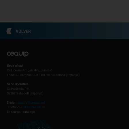
VOLVER
Sede ofical
C/ Llorens Artigas, 4-6, planta 0
Edifici U, Campus Sud - 08028 Barcelona (Espanya)
Sede operativa
C/ Indústria, 16
08202 Sabadell (Espanya)
E-mail:
cequip@cequip.net
Teléfono:
+34 93 745 78 10
Descargar catálogo