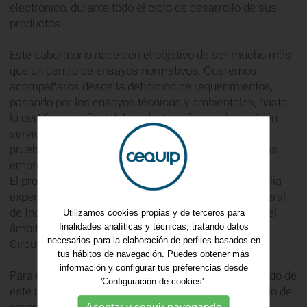
electrónico, durante todo el ciclo de desarrollo de sus
productos.
Este Laboratorio nace con el objetivo de ser mucho más
que un centro de ensayos normativos. Queremos
acompañaros desde la definición de requerimientos,
pasando por los ensayos técnicos y ambientales, hasta
la certificación final del producto , ofreciendo también
servicios de validación funcional, automatización de
pruebas y espacios propios para uso exclusivo de las
empresas colaboradoras.
El proyecto está liderado por profesionales con amplia
experiencia como el Sr. Antoni Grau (exdirector general
de Industria) y el Sr. Daniel Giménez , referentes en el
Utilizamos cookies propias y de terceros para
ámbito de la certificación y el ensayo (Applus+,
finalidades analíticas y técnicas, tratando datos
necesarios para la elaboración de perfiles basados en
Circutor...).
tus hábitos de navegación. Puedes obtener más
información y configurar tus preferencias desde
Para garantizar la viabilidad y el máximo valor añadido de
'Configuración de cookies'.
este proyecto, se busca constituir un núcleo reducido de