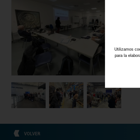
Utilizamos coo
para la elabo
VOLVER