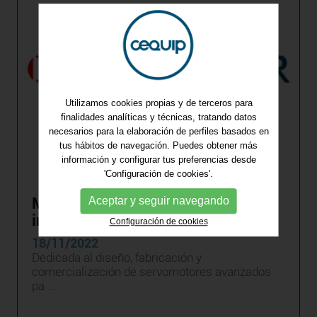
Utilizamos cookies propias y de terceros para
finalidades analíticas y técnicas, tratando datos
necesarios para la elaboración de perfiles basados en
tus hábitos de navegación. Puedes obtener más
información y configurar tus preferencias desde
'Configuración de cookies'.
MAVILOR MOTORS SAU se
Aceptar y seguir navegando
incorpora a CEQUIP
Configuración de cookies
18/11/2022
Dedicada al diseño, fabricación y
comercialización de servomotores avanzados
pa ...