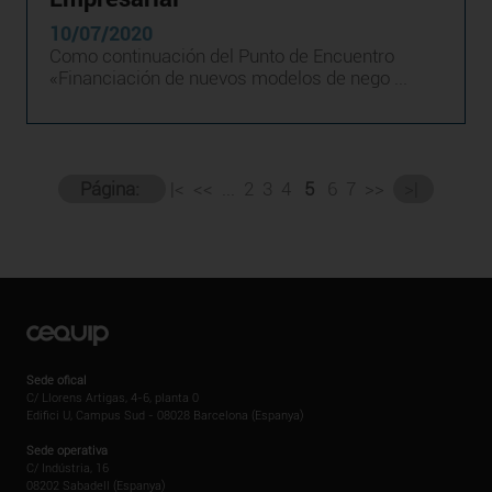
10/07/2020
Como continuación del Punto de Encuentro
«Financiación de nuevos modelos de nego ...
Página:
|<
<<
...
2
3
4
5
6
7
>>
>|
Sede ofical
C/ Llorens Artigas, 4-6, planta 0
Edifici U, Campus Sud - 08028 Barcelona (Espanya)
Sede operativa
C/ Indústria, 16
08202 Sabadell (Espanya)