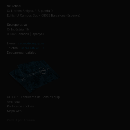
Seu ofical
C/ Llorens Artigas, 4-6, planta 0
Edifici U, Campus Sud - 08028 Barcelona (Espanya)
Seu operativa
C/ Indústria, 16
08202 Sabadell (Espanya)
E-mail:
cequip@cequip.net
Telèfon:
+34 93 745 78 10
Descarregar catàleg
CEQUIP - Fabricants de Béns d'Equip
Avís legal
Política de cookies
Mapa web
Produït per Anunzia