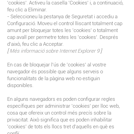
'cookies'. Activeu la casella 'Cookies' i, a continuació,
feu clic a Eliminar.
- Seleccioneu la pestanya de Seguretat i accediu a
Configuració. Moveu el control lliscant totalment cap
amunt per bloquejar totes les 'cookies' o totalment
cap avall per permetre totes les 'cookies'. Després
d'això, feu clic a Acceptar.
[
Més informació sobre Internet Explorer 9
]
En cas de bloquejar l'ús de 'cookies' al vostre
navegador és possible que alguns serveis o
funcionalitats de la pàgina web no estiguin
disponibles.
En alguns navegadors es poden configurar regles
específiques per administrar 'cookies' per lloc web,
cosa que ofereix un control més precís sobre la
privacitat. Això significa que es poden inhabilitar
'cookies' de tots els llocs tret d'aquells en què es
confiï.