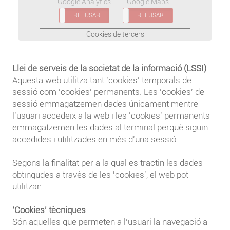
Google Analytics
Google Maps
ACCEPTAR
REFUSAR
ACCEPTAR
REFUSAR
Cookies de tercers
Llei de serveis de la societat de la informació (LSSI)
Aquesta web utilitza tant 'cookies' temporals de
sessió com 'cookies' permanents. Les 'cookies' de
sessió emmagatzemen dades únicament mentre
l'usuari accedeix a la web i les 'cookies' permanents
emmagatzemen les dades al terminal perquè siguin
accedides i utilitzades en més d'una sessió.
Segons la finalitat per a la qual es tractin les dades
obtingudes a través de les 'cookies', el web pot
utilitzar:
'Cookies' tècniques
Són aquelles que permeten a l'usuari la navegació a