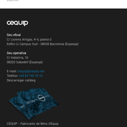
Seu ofical
C/ Llorens Artigas, 4-6, planta 0
Edifici U, Campus Sud - 08028 Barcelona (Espanya)
Seu operativa
C/ Indústria, 16
08202 Sabadell (Espanya)
E-mail:
cequip@cequip.net
Telèfon:
+34 93 745 78 10
Descarregar catàleg
CEQUIP - Fabricants de Béns d'Equip