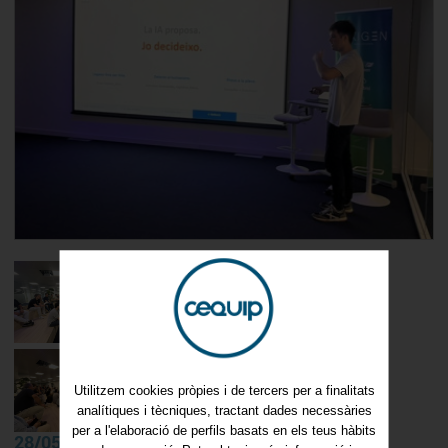
Utilitzem cookies pròpies i de tercers per a finalitats
analítiques i tècniques, tractant dades necessàries
per a l'elaboració de perfils basats en els teus hàbits
28/05/2026