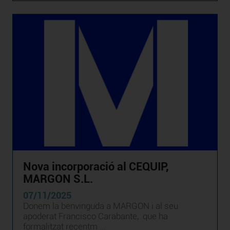
Nova incorporació al CEQUIP,
MARGON S.L.
07/11/2025
Donem la benvinguda a MARGON i al seu
apoderat Francisco Carabante, que ha
formalitzat recentm ...