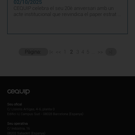
02/10/2025
CEQUIP celebra el seu 20è aniversari amb un
acte institucional que reivindica el paper estrat ...
Pàgina:
|<
<<
1
2
3
4
5
...
>>
>|
Seu ofical
C/ Llorens Artigas, 4-6, planta 0
Edifici U, Campus Sud - 08028 Barcelona (Espanya)
Seu operativa
C/ Indústria, 16
08202 Sabadell (Espanya)