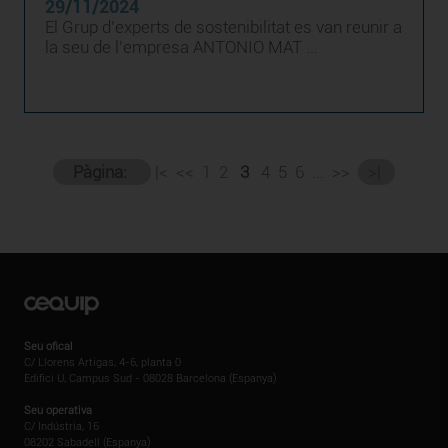
29/11/2024
El Grup d’experts de sostenibilitat es van reunir a
la seu de l’empresa ANTONIO MAT ...
Pàgina:
|<
<<
1
2
3
4
5
6
...
>>
>|
Seu ofical
C/ Llorens Artigas, 4-6, planta 0
Edifici U, Campus Sud - 08028 Barcelona (Espanya)
Seu operativa
C/ Indústria, 16
08202 Sabadell (Espanya)