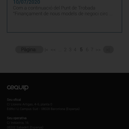
10/07/2020
Com a continuació del Punt de Trobada
“Finançament de nous models de negoci circ ...
Pàgina:
|<
<<
...
2
3
4
5
6
7
>>
>|
Seu ofical
C/ Llorens Artigas, 4-6, planta 0
Edifici U, Campus Sud - 08028 Barcelona (Espanya)
Seu operativa
C/ Indústria, 16
08202 Sabadell (Espanya)