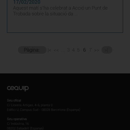
17/02/2020
Aquest matí s’ha celebrat a Acció un Punt de
Trobada sobre la situació da ...
Pàgina:
|<
<<
...
3
4
5
6
7
>>
>|
Seu ofical
C/ Llorens Artigas, 4-6, planta 0
Edifici U, Campus Sud - 08028 Barcelona (Espanya)
Seu operativa
C/ Indústria, 16
08202 Sabadell (Espanya)